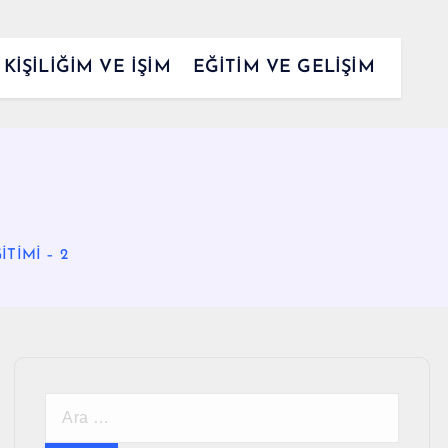
KİŞİLİĞİM VE İŞİM
EĞİTİM VE GELİŞİM
TİMİ – 2
A
r